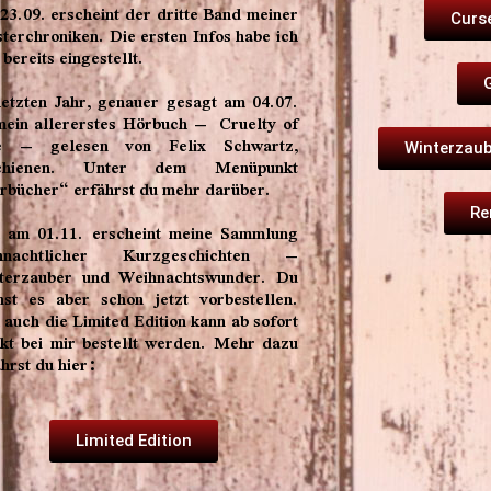
23.09. erscheint der dritte Band meiner
Curs
terchroniken. Die ersten Infos habe ich
 bereits eingestellt.
letzten Jahr, genauer gesagt am 04.07.
 mein allererstes Hörbuch – Cruelty of
e – gelesen von Felix Schwartz,
Winterzau
schienen. Unter dem Menüpunkt
rbücher“ erfährst du mehr darüber.
Re
 am 01.11. erscheint meine Sammlung
hnachtlicher Kurzgeschichten –
terzauber und Weihnachtswunder. Du
nst es aber schon jetzt vorbestellen.
auch die Limited Edition kann ab sofort
ekt bei mir bestellt werden. Mehr dazu
hrst du hier:
Limited Edition