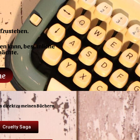
ufzustehen.
en kann, besinnliche
nächte.
he
es direkt zu meinen Büchern.
Cruelty Saga