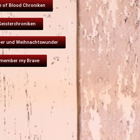
e of Blood Chroniken
Geisterchroniken
ber und Weihnachtswunder
member my Brave