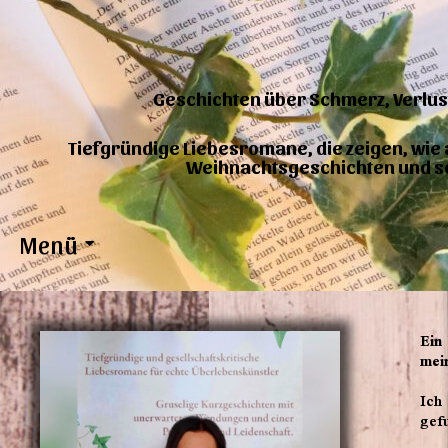
Geschichten über Schmerz, Verlust
Tiefgründige Liebesromane, die zeigen, wi
Weihnachtsgeschichten und s
Menü
Ein
mei
Ich
gef