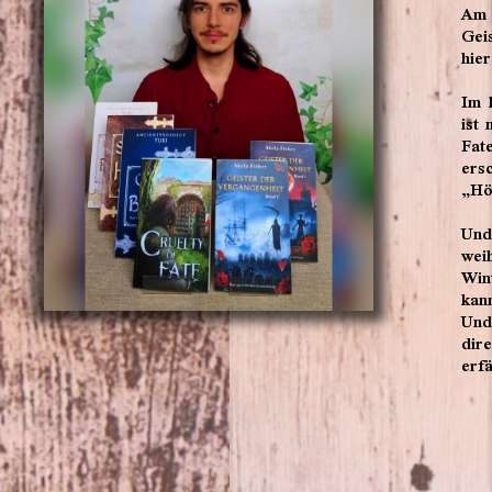
Am 
Geis
hier
Im 
ist
Fat
er
„Hö
Und
wei
Win
kan
Und 
dir
erfä