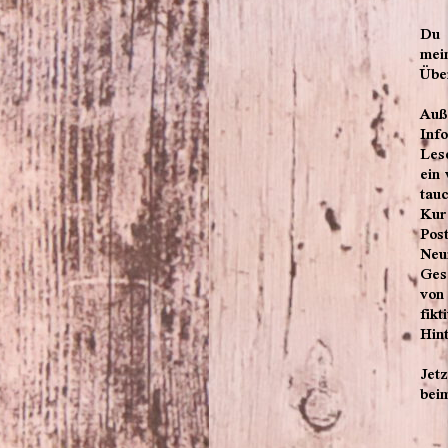
Du 
mei
Übe
Auß
Inf
Les
ein
ta
Kur
Pos
Neu
Ges
von
fi
Hin
Jet
bei