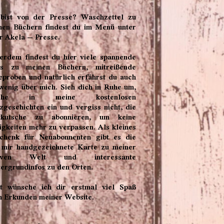
bist von der Presse? Waschzettel zu
nen Büchern findest du im Menü unter
r Akela – Presse.
erdem findest du hier viele spannende
os zu meinen Büchern, mitreißende
eproben und natürlich erfährst du auch
 wenig über mich. Sieh dich in Ruhe um,
uche in meine kostenlosen
zgeschichten ein und vergiss nicht, die
tkutsche zu abonnieren, um keine
igkeiten mehr zu verpassen. Als kleines
chenk für Neuabonnenten gibt es die
 mir handgezeichnete Karte zu meiner
ktiven Welt und interessante
tergrundinfos zu den Orten.
zt wünsche ich dir erstmal viel Spaß
m Erkunden meiner Website.