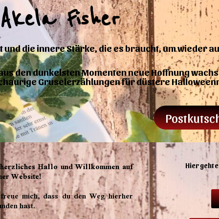
Akela Fisher
 und die innere Stärke, die es braucht, um wieder a
e aus den dunkelsten Momenten neue Hoffnung wachs
chaurige Gruselerzählungen für düstere Halloween
Postkutsc
 herzliches Hallo und Willkommen auf
Hier geht 
ner Website!
 freue mich, dass du den Weg hierher
unden hast.