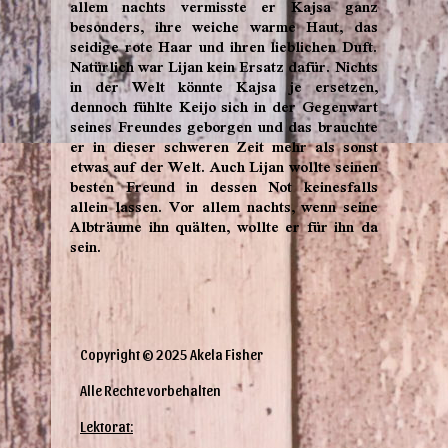
allem nachts vermisste er Kajsa ganz
besonders, ihre weiche warme Haut, das
seidige rote Haar und ihren lieblichen Duft.
Natürlich war Lijan kein Ersatz dafür. Nichts
in der Welt könnte Kajsa je ersetzen,
dennoch fühlte Keijo sich in der Gegenwart
seines Freundes geborgen und das brauchte
er in dieser schweren Zeit mehr als sonst
etwas auf der Welt. Auch Lijan wollte seinen
besten Freund in dessen Not keinesfalls
allein lassen. Vor allem nachts, wenn seine
Albträume ihn quälten, wollte er für ihn da
sein.
Copyright © 2025 Akela Fisher
Alle Rechte vorbehalten
Lektorat: