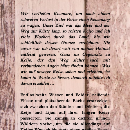
Wir verließen Koamare, um nach einem
schweren Verlust in der Ferne einen Neuanfang
zu wagen. Unser Ziel war das Meer und der
Weg zur Küste lang, so reisten Keijo und ich
viele Wochen durch das Land, bis wir
schließlich dessen Grenze erreichten. Nie
zuvor war ich derart weit von meiner Heimat
entfernt gewesen. Ganz im Gegensatz zu
Keijo, der den Weg sicher auch mit
verbundenen Augen hätte finden können. Was
wir auf unserer Reise sahen und erlebten, ist
kaum in Worte zu fassen, dennoch möchte ich
davon erzählen …
Endlos weite Wiesen und Felder, reißende
Flüsse und plätschernde Bäche erstreckten
sich zwischen den Städten und Dörfern, die
Keijo und Lijan auf ihrer langen Reise
passierten. Sie kamen an dichten grünen
Wäldern vorbei, um die sie allerdings auf
Keijos Wunsch hin stets einen großen Bogen