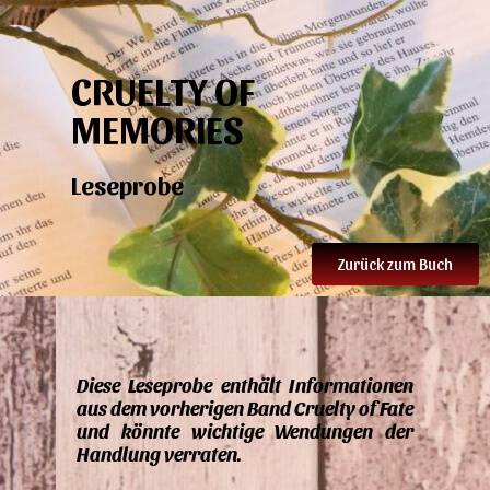
CRUELTY OF
MEMORIES
Leseprobe
Zurück zum Buch
Diese Leseprobe enthält Informationen
aus dem vorherigen Band Cruelty of Fate
und könnte wichtige Wendungen der
Handlung verraten.