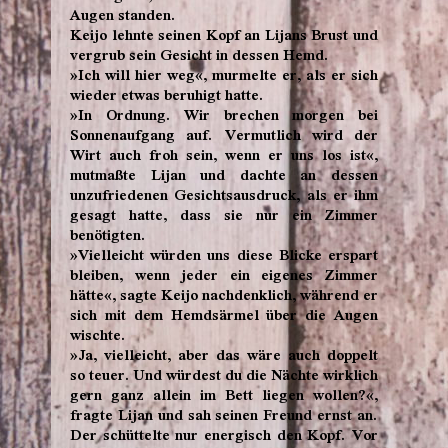
Augen standen.
Keijo lehnte seinen Kopf an Lijans Brust und
vergrub sein Gesicht in dessen Hemd.
»Ich will hier weg«, murmelte er, als er sich
wieder etwas beruhigt hatte.
»In Ordnung. Wir brechen morgen bei
Sonnenaufgang auf. Vermutlich wird der
Wirt auch froh sein, wenn er uns los ist«,
mutmaßte Lijan und dachte an dessen
unzufriedenen Gesichtsausdruck, als er ihm
gesagt hatte, dass sie nur ein Zimmer
benötigten.
»Vielleicht würden uns diese Blicke erspart
bleiben, wenn jeder ein eigenes Zimmer
hätte«, sagte Keijo nachdenklich, während er
sich mit dem Hemdsärmel über die Augen
wischte.
»Ja, vielleicht, aber das wäre auch doppelt
so teuer. Und würdest du die Nächte wirklich
gern ganz allein im Bett liegen wollen?«,
fragte Lijan und sah seinen Freund ernst an.
Der schüttelte nur energisch den Kopf. Vor