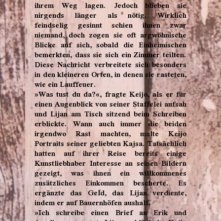
ihrem Weg lagen. Jedoch blieben sie
nirgends länger als nötig. Wirklich
feindselig gesinnt schien ihnen zwar
niemand, doch zogen sie oft argwöhnische
Blicke auf sich, sobald die Einheimischen
bemerkten, dass sie sich ein Zimmer teilten.
Diese Nachricht verbreitete sich besonders
in den kleineren Orten, in denen sie rasteten,
wie ein Lauffeuer.
»Was tust du da?«, fragte Keijo, als er für
einen Augenblick von seiner Staffelei aufsah
und Lijan am Tisch sitzend beim Schreiben
erblickte. Wann auch immer die beiden
irgendwo Rast machten, malte Keijo
Portraits seiner geliebten Kajsa. Tatsächlich
hatten auf ihrer Reise bereits einige
Kunstliebhaber Interesse an seinen Bildern
gezeigt, was ihnen ein willkommenes
zusätzliches Einkommen bescherte. Es
ergänzte das Geld, das Lijan verdiente,
indem er auf Bauernhöfen aushalf.
»Ich schreibe einen Brief an Erik und