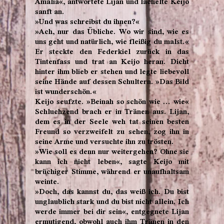
Amalia«, antwortete Lijan und lächelte Keijo
sanft an.
»Und was schreibst du ihnen?«
»Ach, nur das Übliche. Wo wir sind, wie es
uns geht und natürlich, wie fleißig du malst.«
Er steckte den Federkiel zurück in das
Tintenfass und trat an Keijo heran. Dicht
hinter ihm blieb er stehen und legte liebevoll
seine Hände auf dessen Schultern. »Das Bild
ist wunderschön.«
Keijo seufzte. »Beinah so schön wie … wie«
Schluchzend brach er in Tränen aus. Lijan,
dem es in der Seele weh tat seinen besten
Freund so verzweifelt zu sehen, zog ihn in
seine Arme und versuchte ihn zu trösten.
»Wie soll es denn nur weitergehen? Ohne sie
kann ich nicht leben«, sagte Keijo mit
brüchiger Stimme, während er unaufhaltsam
weinte.
»Doch, das kannst du, das weiß ich. Du bist
unglaublich stark und du bist nicht allein. Ich
werde immer bei dir sein«, entgegnete Lijan
ermutigend, obwohl auch ihm Tränen in den