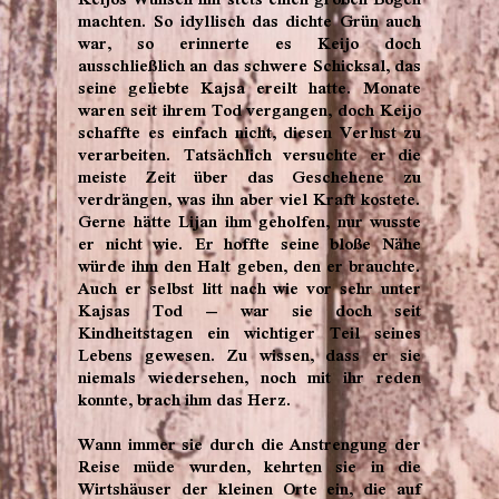
machten. So idyllisch das dichte Grün auch
war, so erinnerte es Keijo doch
ausschließlich an das schwere Schicksal, das
seine geliebte Kajsa ereilt hatte. Monate
waren seit ihrem Tod vergangen, doch Keijo
schaffte es einfach nicht, diesen Verlust zu
verarbeiten. Tatsächlich versuchte er die
meiste Zeit über das Geschehene zu
verdrängen, was ihn aber viel Kraft kostete.
Gerne hätte Lijan ihm geholfen, nur wusste
er nicht wie. Er hoffte seine bloße Nähe
würde ihm den Halt geben, den er brauchte.
Auch er selbst litt nach wie vor sehr unter
Kajsas Tod – war sie doch seit
Kindheitstagen ein wichtiger Teil seines
Lebens gewesen. Zu wissen, dass er sie
niemals wiedersehen, noch mit ihr reden
konnte, brach ihm das Herz.
Wann immer sie durch die Anstrengung der
Reise müde wurden, kehrten sie in die
Wirtshäuser der kleinen Orte ein, die auf